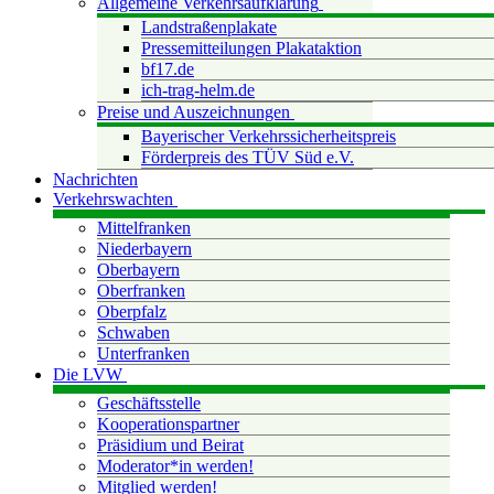
Allgemeine Verkehrsaufklärung
Landstraßenplakate
Pressemitteilungen Plakataktion
bf17.de
ich-trag-helm.de
Preise und Auszeichnungen
Bayerischer Verkehrssicherheitspreis
Förderpreis des TÜV Süd e.V.
Nachrichten
Verkehrswachten
Mittelfranken
Niederbayern
Oberbayern
Oberfranken
Oberpfalz
Schwaben
Unterfranken
Die LVW
Geschäftsstelle
Kooperationspartner
Präsidium und Beirat
Moderator*in werden!
Mitglied werden!