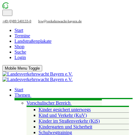
+49 (0)89 540133-0
lvw@verkehrswacht-bayern.de
Start
Termine
Landstraßenplakate
Shop
Suche
Login
Mobile Menu Toggle
Start
Themen
Vorschulischer Bereich
Kinder gesichert unterwegs
Kind und Verkehr (KuV)
Kinder im Straßenverkehr (KiS)
Kindergarten und Sicherheit
Schulwegtraining