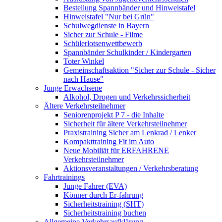
Bestellung Spannbänder und Hinweistafel
Hinweistafel "Nur bei Grün"
Schulwegdienste in Bayern
Sicher zur Schule - Filme
Schülerlotsenwettbewerb
Spannbänder Schulkinder / Kindergarten
Toter Winkel
Gemeinschaftsaktion "Sicher zur Schule - Sicher
nach Hause"
Junge Erwachsene
Alkohol, Drogen und Verkehrssicherheit
Ältere Verkehrsteilnehmer
Seniorenprojekt P 7 - die Inhalte
Sicherheit für ältere Verkehrsteilnehmer
Praxistraining Sicher am Lenkrad / Lenker
Kompakttraining Fit im Auto
Neue Mobiliät für ERFAHRENE
Verkehrsteilnehmer
Aktionsveranstaltungen / Verkehrsberatung
Fahrtrainings
Junge Fahrer (EVA)
Könner durch Er-fahrung
Sicherheitstraining (SHT)
Sicherheitstraining buchen
Allgemeine Verkehrsaufklärung