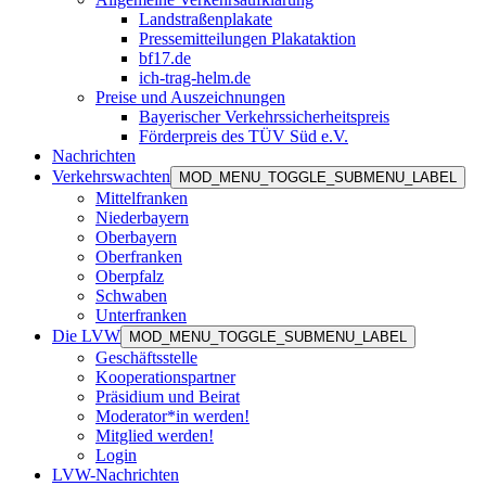
Landstraßenplakate
Pressemitteilungen Plakataktion
bf17.de
ich-trag-helm.de
Preise und Auszeichnungen
Bayerischer Verkehrssicherheitspreis
Förderpreis des TÜV Süd e.V.
Nachrichten
Verkehrswachten
MOD_MENU_TOGGLE_SUBMENU_LABEL
Mittelfranken
Niederbayern
Oberbayern
Oberfranken
Oberpfalz
Schwaben
Unterfranken
Die LVW
MOD_MENU_TOGGLE_SUBMENU_LABEL
Geschäftsstelle
Kooperationspartner
Präsidium und Beirat
Moderator*in werden!
Mitglied werden!
Login
LVW-Nachrichten