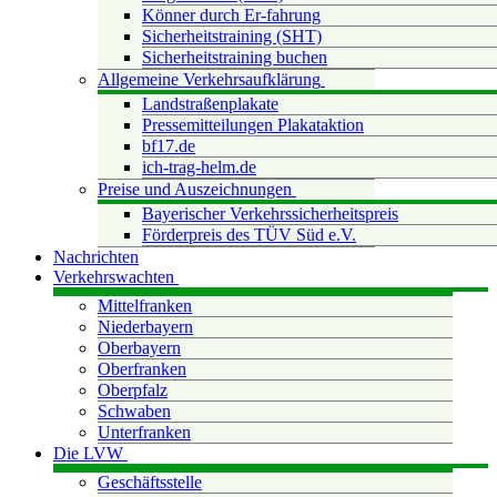
Könner durch Er-fahrung
Sicherheitstraining (SHT)
Sicherheitstraining buchen
Allgemeine Verkehrsaufklärung
Landstraßenplakate
Pressemitteilungen Plakataktion
bf17.de
ich-trag-helm.de
Preise und Auszeichnungen
Bayerischer Verkehrssicherheitspreis
Förderpreis des TÜV Süd e.V.
Nachrichten
Verkehrswachten
Mittelfranken
Niederbayern
Oberbayern
Oberfranken
Oberpfalz
Schwaben
Unterfranken
Die LVW
Geschäftsstelle