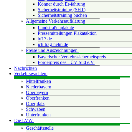
Könner durch Er-fahrung
Sicherheitstraining (SHT)
Sicherheitstraining buchen
Allgemeine Verkehrsaufklärung
Landstraßenplakate
Pressemitteilungen Plakataktion
bf17.de
ich-trag-helm.de
Preise und Auszeichnungen
Bayerischer Verkehrssicherheitspreis
Förderpreis des TÜV Süd e.V.
Nachrichten
Verkehrswachten
Mittelfranken
Niederbayern
Oberbayern
Oberfranken
Oberpfalz
Schwaben
Unterfranken
Die LVW
Geschäftsstelle