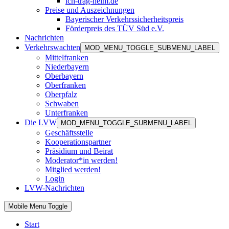
ich-trag-helm.de
Preise und Auszeichnungen
Bayerischer Verkehrssicherheitspreis
Förderpreis des TÜV Süd e.V.
Nachrichten
Verkehrswachten
MOD_MENU_TOGGLE_SUBMENU_LABEL
Mittelfranken
Niederbayern
Oberbayern
Oberfranken
Oberpfalz
Schwaben
Unterfranken
Die LVW
MOD_MENU_TOGGLE_SUBMENU_LABEL
Geschäftsstelle
Kooperationspartner
Präsidium und Beirat
Moderator*in werden!
Mitglied werden!
Login
LVW-Nachrichten
Mobile Menu Toggle
Start