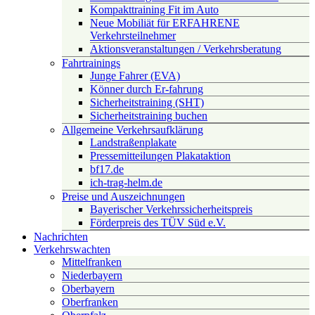
Kompakttraining Fit im Auto
Neue Mobiliät für ERFAHRENE
Verkehrsteilnehmer
Aktionsveranstaltungen / Verkehrsberatung
Fahrtrainings
Junge Fahrer (EVA)
Könner durch Er-fahrung
Sicherheitstraining (SHT)
Sicherheitstraining buchen
Allgemeine Verkehrsaufklärung
Landstraßenplakate
Pressemitteilungen Plakataktion
bf17.de
ich-trag-helm.de
Preise und Auszeichnungen
Bayerischer Verkehrssicherheitspreis
Förderpreis des TÜV Süd e.V.
Nachrichten
Verkehrswachten
Mittelfranken
Niederbayern
Oberbayern
Oberfranken