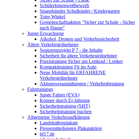
Schülerlotsenwettbewerb
Spannbänder Schulkinder / Kindergarten
Toter Winkel
Gemeinschaftsaktion "Sicher zur Schule - Sicher
nach Hause"
Junge Erwachsene
Alkohol, Drogen und Verkehrssicherheit
Ältere Verkehrsteilnehmer
Seniorenprojekt P 7 - die Inhalte
Sicherheit für ältere Verkehrsteilnehmer
Praxistraining Sicher am Lenkrad / Lenker
Kompakttraining Fit im Auto
Neue Mobiliät für ERFAHRENE
Verkehrsteilnehmer
Aktionsveranstaltungen / Verkehrsberatung
Fahrtrainings
Junge Fahrer (EVA)
Könner durch Er-fahrung
Sicherheitstraining (SHT)
Sicherheitstraining buchen
Allgemeine Verkehrsaufklärung
Landstraßenplakate
Pressemitteilungen Plakataktion
bf17.de