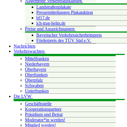
Allgemeine Verkehrsaufklärung
Landstraßenplakate
Pressemitteilungen Plakataktion
bf17.de
ich-trag-helm.de
Preise und Auszeichnungen
Bayerischer Verkehrssicherheitspreis
Förderpreis des TÜV Süd e.V.
Nachrichten
Verkehrswachten
Mittelfranken
Niederbayern
Oberbayern
Oberfranken
Oberpfalz
Schwaben
Unterfranken
Die LVW
Geschäftsstelle
Kooperationspartner
Präsidium und Beirat
Moderator*in werden!
Mitglied werden!