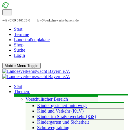
+49 (0)89 540133-0
lvw@verkehrswacht-bayern.de
Start
Termine
Landstraßenplakate
Shop
Suche
Login
Mobile Menu Toggle
Start
Themen
Vorschulischer Bereich
Kinder gesichert unterwegs
Kind und Verkehr (KuV)
Kinder im Straßenverkehr (KiS)
Kindergarten und Sicherheit
Schulwegtraining