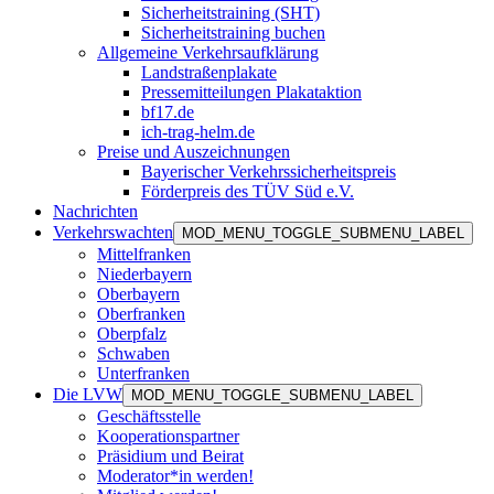
Sicherheitstraining (SHT)
Sicherheitstraining buchen
Allgemeine Verkehrsaufklärung
Landstraßenplakate
Pressemitteilungen Plakataktion
bf17.de
ich-trag-helm.de
Preise und Auszeichnungen
Bayerischer Verkehrssicherheitspreis
Förderpreis des TÜV Süd e.V.
Nachrichten
Verkehrswachten
MOD_MENU_TOGGLE_SUBMENU_LABEL
Mittelfranken
Niederbayern
Oberbayern
Oberfranken
Oberpfalz
Schwaben
Unterfranken
Die LVW
MOD_MENU_TOGGLE_SUBMENU_LABEL
Geschäftsstelle
Kooperationspartner
Präsidium und Beirat
Moderator*in werden!