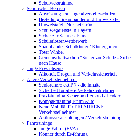
Schulwegtraining
Schulischer Bereich
Ausrüstung von Jugendverkehrsschulen
Bestellung Spannbänder und Hinweistafel
Hinweistafel "Nur bei Grün"
Schulwegdienste in Bayern
Sicher zur Schule - Filme
Schülerlotsenwettbewerb
Spannbänder Schulkinder / Kindergarten
Toter Winkel
Gemeinschaftsaktion "Sicher zur Schule - Sicher
nach Hause"
Junge Erwachsene
Alkohol, Drogen und Verkehrssicherheit
Ältere Verkehrsteilnehmer
Seniorenprojekt P 7 - die Inhalte
Sicherheit für ältere Verkehrsteilnehmer
Praxistraining Sicher am Lenkrad / Lenker
Kompakttraining Fit im Auto
Neue Mobiliät für ERFAHRENE
Verkehrsteilnehmer
Aktionsveranstaltungen / Verkehrsberatung
Fahrtrainings
Junge Fahrer (EVA)
Könner durch Er-fahrung