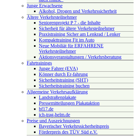
Junge Erwachsene
Alkohol, Drogen und Verkehrssicherheit
Ältere Verkehrsteilnehmer
Seniorenprojekt P 7 - die Inhalte
Sicherheit für ältere Verkehrsteilnehmer
Praxistraining Sicher am Lenkrad / Lenker
Kompakttraining Fit im Auto
Neue Mobiliät für ERFAHRENE
Verkehrsteilnehmer
Aktionsveranstaltungen / Verkehrsberatung
Fahrtrainings
Junge Fahrer (EVA)
Könner durch Er-fahrung
Sicherheitstraining (SHT)
Sicherheitstraining buchen
Allgemeine Verkehrsaufklärung
Landstraßenplakate
Pressemitteilungen Plakataktion
bf17.de
ich-trag-helm.de
Preise und Auszeichnungen
Bayerischer Verkehrssicherheitspreis
Förderpreis des TÜV Süd e.V.