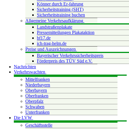
Könner durch Er-fahrung
Sicherheitstraining (SHT)
Sicherheitstraining buchen
Allgemeine Verkehrsaufklärung
Landstraßenplakate
Pressemitteilungen Plakataktion
bf17.de
ich-trag-helm.de
Preise und Auszeichnungen
Bayerischer Verkehrssicherheitspreis
Förderpreis des TÜV Süd e.V.
Nachrichten
Verkehrswachten
Mittelfranken
Niederbayern
Oberbayern
Oberfranken
Oberpfalz
Schwaben
Unterfranken
Die LVW
Geschäftsstelle