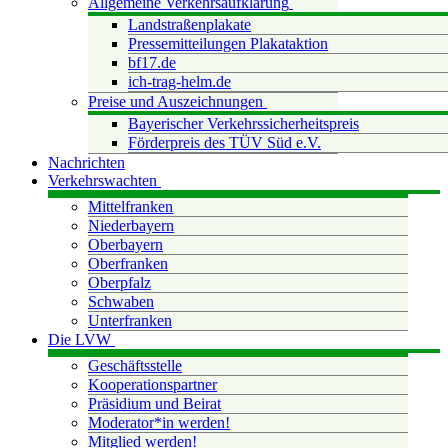
Allgemeine Verkehrsaufklärung
Landstraßenplakate
Pressemitteilungen Plakataktion
bf17.de
ich-trag-helm.de
Preise und Auszeichnungen
Bayerischer Verkehrssicherheitspreis
Förderpreis des TÜV Süd e.V.
Nachrichten
Verkehrswachten
Mittelfranken
Niederbayern
Oberbayern
Oberfranken
Oberpfalz
Schwaben
Unterfranken
Die LVW
Geschäftsstelle
Kooperationspartner
Präsidium und Beirat
Moderator*in werden!
Mitglied werden!