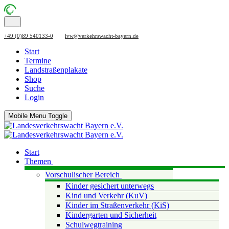
+49 (0)89 540133-0
lvw@verkehrswacht-bayern.de
Start
Termine
Landstraßenplakate
Shop
Suche
Login
Mobile Menu Toggle
Start
Themen
Vorschulischer Bereich
Kinder gesichert unterwegs
Kind und Verkehr (KuV)
Kinder im Straßenverkehr (KiS)
Kindergarten und Sicherheit
Schulwegtraining